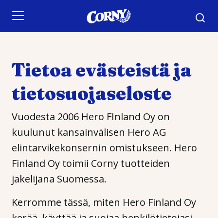
Skip to main content
Tietoa evästeistä ja
tietosuojaseloste
Vuodesta 2006 Hero FInland Oy on
kuulunut kansainvälisen Hero AG
elintarvikekonsernin omistukseen. Hero
Finland Oy toimii Corny tuotteiden
jakelijana Suomessa.
Kerromme tässä, miten Hero Finland Oy
kerää, käyttää ja suojaa henkilötietojasi.