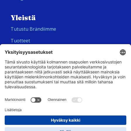
Yleistä
Tutustu Brändiimme
Tuotteet
Meistä
Seuraa meitä
Hero Global
Copyright © Corny 2026