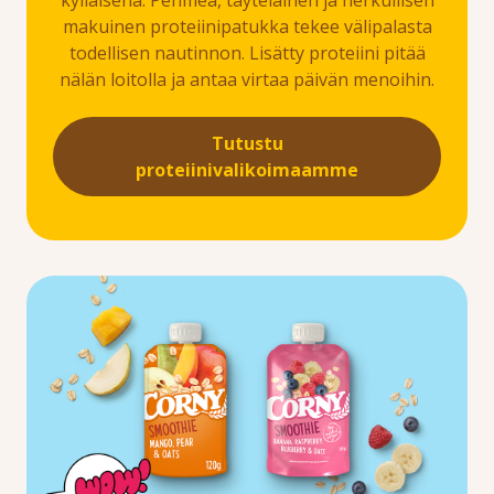
kylläisenä. Pehmeä, täyteläinen ja herkullisen
makuinen proteiinipatukka tekee välipalasta
todellisen nautinnon. Lisätty proteiini pitää
nälän loitolla ja antaa virtaa päivän menoihin.
Tutustu
proteiinivalikoimaamme