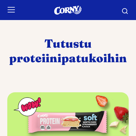
Skip to main content
Tutustu
proteiinipatukoihin