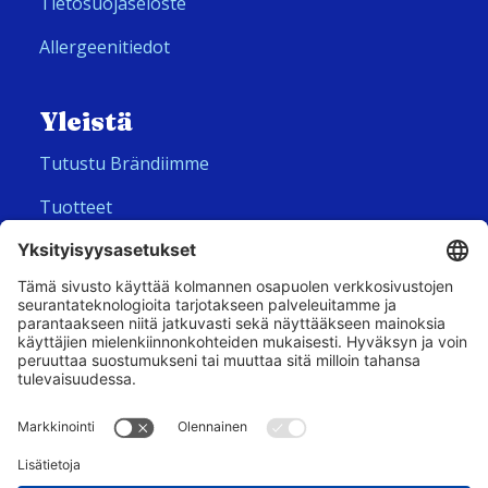
Tietosuojaseloste
Allergeenitiedot
Yleistä
Tutustu Brändiimme
Tuotteet
Meistä
Seuraa meitä
Hero Global