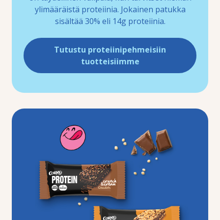
ylimääräistä proteiinia. Jokainen patukka
sisältää 30% eli 14g proteiinia.
Tutustu proteiinipehmeisiin
tuotteisiimme