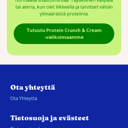
normaalia lihastoimintaa. Täydellinen välipala
tai ateria, kun olet liikkeellä ja tarvitset vähän
ylimääräistä proteiinia.
Tutustu Protein Crunch & Cream
-valikoimaamme
Ota yhteyttä
Ota Yhteyttä
Tietosuoja ja evästeet