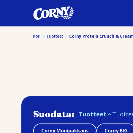
Skip to main content
Koti
Tuotteet
Corny Protein Crunch & Crea
Suodata:
Tuotteet
Tuotte
Corny Monipakkaus
Corny BIG