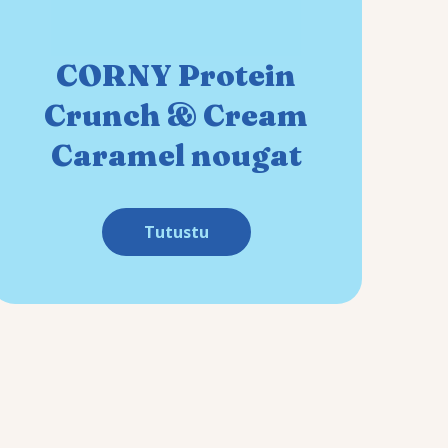
CORNY Protein
Crunch & Cream
Caramel nougat
Tutustu