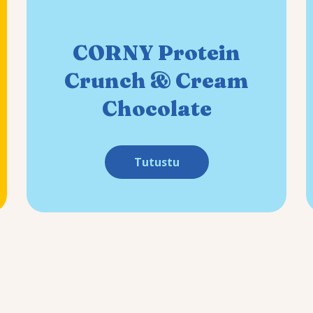
CORNY Protein
Crunch & Cream
Chocolate
Tutustu