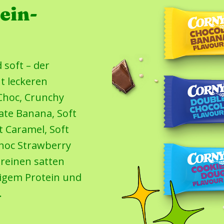
ein-
 soft – der
t leckeren
 Choc, Crunchy
ate Banana, Soft
t Caramel, Soft
Choc Strawberry
reinen satten
igem Protein und
.