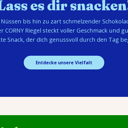
Lass es dir snacken
 Nüssen bis hin zu zart schmelzender Schokola
der CORNY Riegel steckt voller Geschmack und gu
te Snack, der dich genussvoll durch den Tag beg
Entdecke unsere Vielfalt